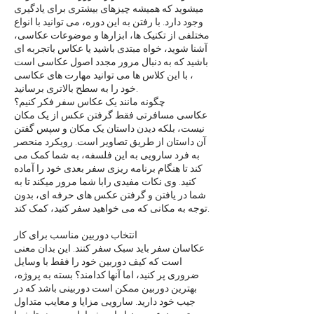
میشوید که همیشه چیزهای بیشتری برای یادگیری
وجود دارد. با رفتن به این دوره، می توانید با انواع
مختلفی از تکنیک ها، ابزارها و موضوعات عکاسی،
آشنا شوید، خواه مبتدی باشید یا عکاس باتجربه ای
باشید که به دنبال مرور مجدد اصول عکاسی است
، با این کلاس ها می توانید مهارت های عکاسی
خود را به سطح بالاتری برسانید.
چگونه مانند یک عکاس سفر فکر کنیم؟
عکاسی مسافرتی فقط گرفتن عکس از یک مکان
نیست، بلکه دیدن داستان یک مکان و سپس گفتن
آن داستان از طریق تصاویر است. رویکرد منحصر
به فرد سارویی به این فلسفه، به شما کمک می
کند تا هنگام برنامه ریزی سفر بعدی خود را آماده
کنید. وی نکات مفیدی رابا شما مرور میکند تا به
شما در یافتن و گرفتن عکس های حرفه ای، بدون
توجه به مکانی که می خواهید سفر کنید، کمک کند.
انتخاب دوربین مناسب برای کار
عکاسان سفر باید سبک سفر کنند. این بدان معنی
است که کیف دوربین خود را فقط با وسایل
ضروری پر کنید، اما آنها کدامند؟ بسته به پروژه،
بهترین دوربین ممکن است دوربینی باشد که در
جیب خود دارید. سارویی مزایا و معایب متداول